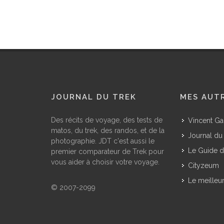
JOURNAL DU TREK
MES AUTR
Des récits de voyage, des tests de
Vincent Ga
matos, du trek, des randos, et de la
Journal du 
photographie. JDT c'est aussi le
Le Guide d
premier comparateur de Trek pour
vous aider à choisir votre voyage.
Cityzeum
Le meilleu
© 2007-2099