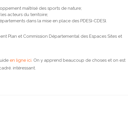
loppement maîtrisé des sports de nature;
es acteurs du territoire;
 départements dans la mise en place des
PDESI
-
CDESI
.
fient Plan et Commission Départemental des Espaces Sites et
 guide
en ligne ici
. On y apprend beaucoup de choses et on est
cadré. intéressant.