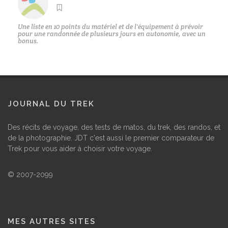
Une liste en 10 points du matériel et de l'équipement à prévoir
pour une randonnée de plusieurs jours en autonomie, avec un
bonus.
JOURNAL DU TREK
Des récits de voyage, des tests de matos, du trek, des randos, et
de la photographie. JDT c'est aussi le premier comparateur de
Trek pour vous aider à choisir votre voyage.
© 2007-2099
MES AUTRES SITES