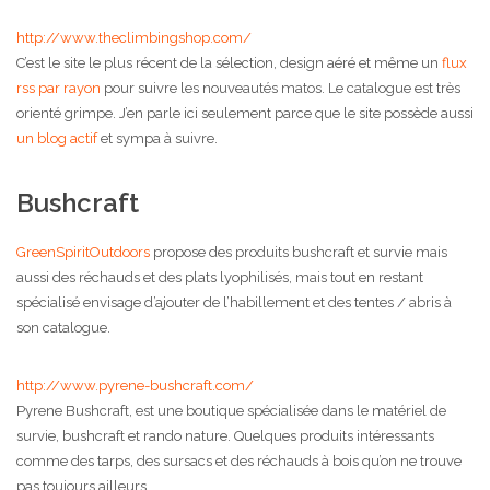
http://www.theclimbingshop.com/
C’est le site le plus récent de la sélection, design aéré et même un
flux
rss par rayon
pour suivre les nouveautés matos. Le catalogue est très
orienté grimpe. J’en parle ici seulement parce que le site possède aussi
un blog actif
et sympa à suivre.
Bushcraft
GreenSpiritOutdoors
propose des produits bushcraft et survie mais
aussi des réchauds et des plats lyophilisés, mais tout en restant
spécialisé envisage d’ajouter de l’habillement et des tentes / abris à
son catalogue.
http://www.pyrene-bushcraft.com/
Pyrene Bushcraft, est une boutique spécialisée dans le matériel de
survie, bushcraft et rando nature. Quelques produits intéressants
comme des tarps, des sursacs et des réchauds à bois qu’on ne trouve
pas toujours ailleurs.