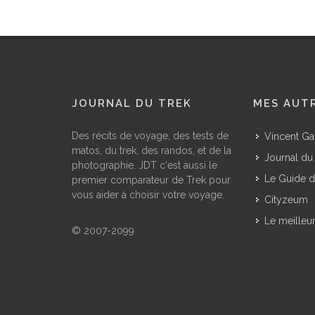
JOURNAL DU TREK
MES AUTR
Des récits de voyage, des tests de
Vincent Ga
matos, du trek, des randos, et de la
Journal du 
photographie. JDT c'est aussi le
Le Guide d
premier comparateur de Trek pour
vous aider à choisir votre voyage.
Cityzeum
Le meilleu
© 2007-2099