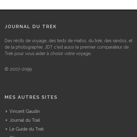
JOURNAL DU TREK
Des récits de voyage, des tests de matos, du trek, des randos, et
de la photographie. JDT c'est aussi le premier comparateur de
Trek pour vous aider à choisir votre voyage.
© 2007-2099
MES AUTRES SITES
Vincent Gaudin
Journal du Trail
Le Guide du Trek