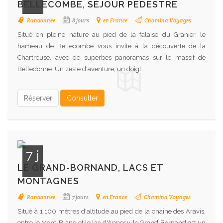
BELLECOMBE, SÉJOUR PÉDESTRE
Randonnée
8 jours
en France
Chamina Voyages
Situé en pleine nature au pied de la falaise du Granier, le
hameau de Bellecombe vous invite à la découverte de la
Chartreuse, avec de superbes panoramas sur le massif de
Belledonne. Un zeste d'aventure, un doigt...
Réserver
Consulter
7 j
LE GRAND-BORNAND, LACS ET
MONTAGNES
Randonnée
7 jours
en France
Chamina Voyages
Situé à 1 100 mètres d'altitude au pied de la chaîne des Aravis,
entre le Mont-Blanc et le lac d'Annecy, le Grand Bornand est un