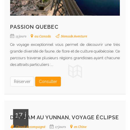
PASSION QUEBEC
15 jours
au Canada
Nomade Aventure
Ce voyage exceptionnel vous permet de découvrir une très
grande diversité de faune, de flore et de culture québécoise. Ce
parcours traverse plusieurs régions grandioses ayant chacune
des attraits particuliers :...
Réserver
Consulter
17 j
DU KHAM AU YUNNAN, VOYAGE ÉCLIPSE
Circuit Accompagné
17 jours
en Chine