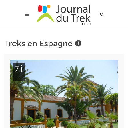
Treks en Espagne ❶
7 j