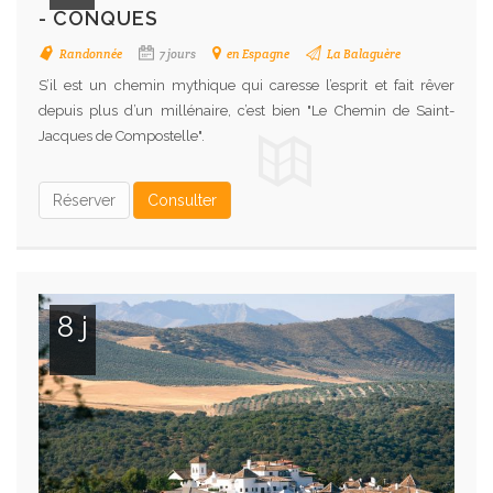
- CONQUES
Randonnée
7 jours
en Espagne
La Balaguère
S’il est un chemin mythique qui caresse l’esprit et fait rêver
depuis plus d’un millénaire, c’est bien "Le Chemin de Saint-
Jacques de Compostelle".
Réserver
Consulter
8 j