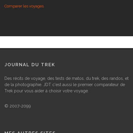
Partir au Pérou
Les randos à la Réunion
Comparer les voyages
JOURNAL DU TREK
Des récits de voyage, des tests de matos, du trek, des randos, et
de la photographie. JDT c'est aussi le premier comparateur de
Trek pour vous aider à choisir votre voyage.
© 2007-2099