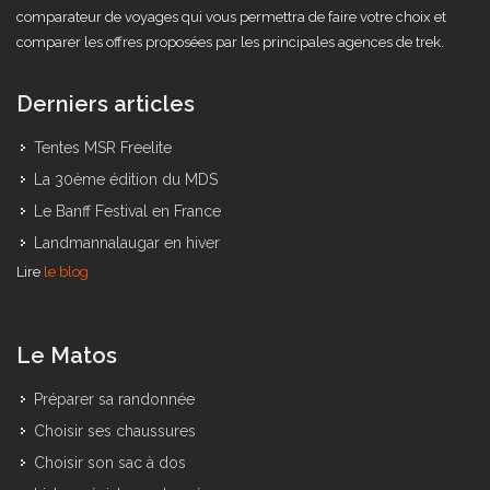
photos, des tests de matos ainsi que des billets d'humeur comme on
peut en trouver sur un blog. Journal du Trek propose aussi un
comparateur de voyages qui vous permettra de faire votre choix et
comparer les offres proposées par les principales agences de trek.
Derniers articles
Tentes MSR Freelite
La 30ème édition du MDS
Le Banff Festival en France
Landmannalaugar en hiver
Lire
le blog
Le Matos
Préparer sa randonnée
Choisir ses chaussures