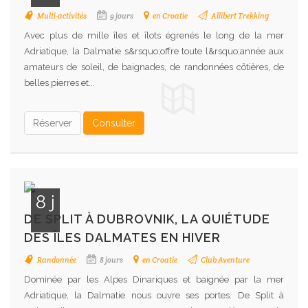
Multi-activités
9 jours
en Croatie
Allibert Trekking
Avec plus de mille îles et îlots égrenés le long de la mer
Adriatique, la Dalmatie s&rsquo;offre toute l&rsquo;année aux
amateurs de soleil, de baignades, de randonnées côtières, de
belles pierres et...
Réserver
Consulter
8 j
DE SPLIT À DUBROVNIK, LA QUIÉTUDE
DES ÎLES DALMATES EN HIVER
Randonnée
8 jours
en Croatie
Club Aventure
Dominée par les Alpes Dinariques et baignée par la mer
Adriatique, la Dalmatie nous ouvre ses portes. De Split à