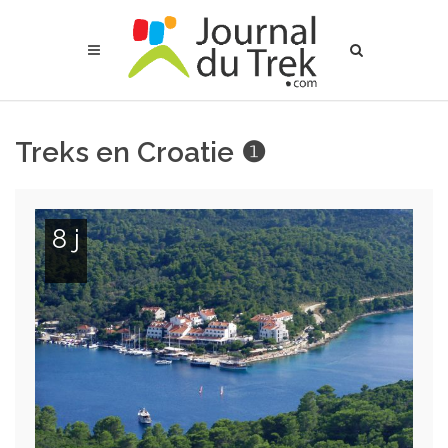
Treks en Croatie ❶
8 j