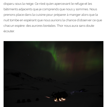
disparu sous la neige. Ce n’est qu’en apercevant le refuge et les
bâtiments adjacents que je comprends que nous y sommes. Nous
prenons place dans la cuisine pour préparer à manger alors que la
nuit tombe en espérant que nous aurions la chance d’observer ce que
chacun espère: des aurores boréales. Thor nous aura sans doute
écouter.