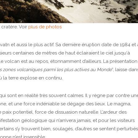
 cratère. Voir
plus de photos
atn et aussi le plus actif. Sa dernière éruption date de 1984 et 
ieurs centaines de mètres de haut éclairaient le ciel jusqu‘à
 le volcan est au repos, étonnamment d’ailleurs. La présentation
 zones volcaniques parmi les plus actives au Monde
“, laisse dan
où la terre explose en continu.
ui sont en réalité très souvent calmes. Il y règne par contre un
ne, et une force indéniable se dégage des lieux. Le magma,
de paix potentiel, force de dissuasion naturelle. L’ardeur des
station géologique qui n’arrivera jamais, et pour les visiteurs
ertains s’y trouvent bien, soulagés, d’autres se sentent perturbés
onne n’est insensible.