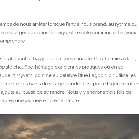
temps de nous arrêter lorsque l’envie nous prend, au rythme du
 se met à genoux dans la neige, et semble communier les yeux
 comprendre.
ais pratiquent la baignade en communauté. Géothermie aidant,
cipale chauffée, héritage d’anciennes pratiques où on se
haude. A Myvatn, comme au célèbre Blue Lagoon, on utilise les
alimenter les bains du village. L’endroit est posté légèrement e
ajoute au plaisir de s’y rendre. Nous y viendrons trois fois de
nt après une journée en pleine nature.