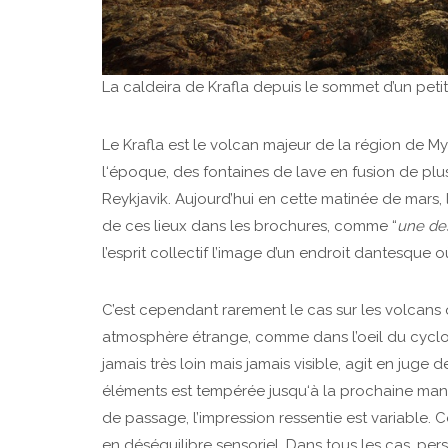
La caldeira de Krafla depuis le sommet d’un petit
Le Krafla est le volcan majeur de la région de Myv
l‘époque, des fontaines de lave en fusion de plus
Reykjavik. Aujourd’hui en cette matinée de mars,
de ces lieux dans les brochures, comme “
une des
l’esprit collectif l’image d’un endroit dantesque 
C’est cependant rarement le cas sur les volcans q
atmosphère étrange, comme dans l’oeil du cyclo
jamais très loin mais jamais visible, agit en juge 
éléments est tempérée jusqu‘à la prochaine manife
de passage, l’impression ressentie est variable. C
en déséquilibre sensoriel. Dans tous les cas, pers