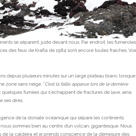
ntinents se séparent, juste devant nous. Par endroit, les fumeroles
races des feux de Krafla de 1984 sont encore toutes fraiches. Voi
hons depuis plusieurs minutes sur un large plateau blanc lorsque
e zone sans neige. “
C’est la faille apparue lors de la dernière
et quelques fumées qui s‘échappent de fractures de lave, ainsi
e ses dires.
ergence de la dorsale océanique qui sépare les continents
nous sommes bien au centre d’un volcan, gigantesque. Nous
rds de la caldeira et je prends conscience de la démesure des