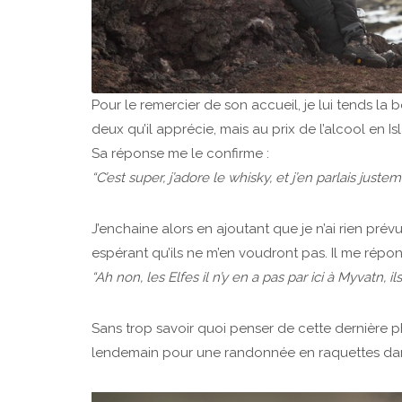
Pour le remercier de son accueil, je lui tends la
deux qu’il apprécie, mais au prix de l’alcool en I
Sa réponse me le confirme :
“C’est super, j’adore le whisky, et j’en parlais juste
J’enchaine alors en ajoutant que je n’ai rien prév
espérant qu’ils ne m’en voudront pas. Il me répo
“Ah non, les Elfes il n’y en a pas par ici à Myvatn, il
Sans trop savoir quoi penser de cette dernière ph
lendemain pour une randonnée en raquettes dans