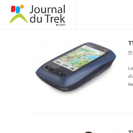
T
Le
d'
bi
T