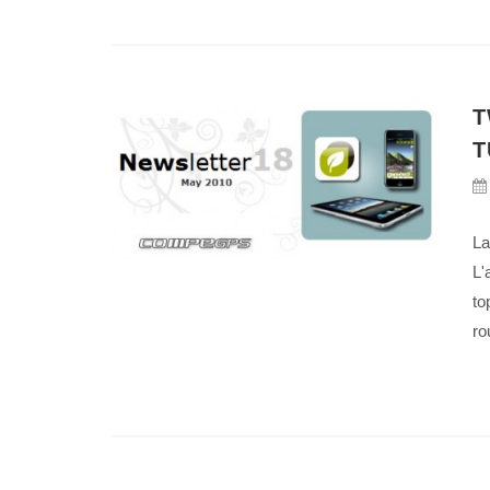
T
T
La
L'
to
ro