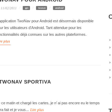
11/02/2011
gps
twonav
android
C
application TwoNav pour Android est désormais disponible
ur les utilisateurs d'Android. Tant attendue pour les
nctionnalités déjà connues sur les autres plateformes.
re plus
 TWONAV SPORTIVA
ue ce matin et chargé les cartes, je n’ ai pas encore eu le temps
 fait et je vous...
T
Lire plus