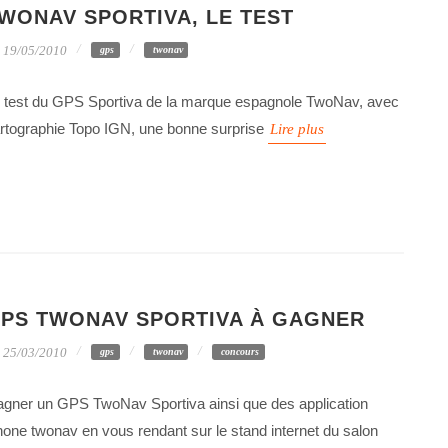
WONAV SPORTIVA, LE TEST
19/05/2010
gps
twonav
 test du GPS Sportiva de la marque espagnole TwoNav, avec
rtographie Topo IGN, une bonne surprise
Lire plus
PS TWONAV SPORTIVA À GAGNER
25/03/2010
gps
twonav
concours
gner un GPS TwoNav Sportiva ainsi que des application
hone twonav en vous rendant sur le stand internet du salon