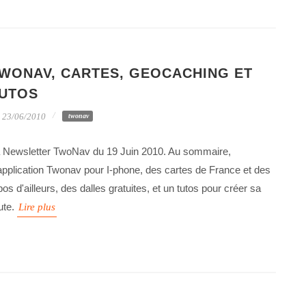
WONAV, CARTES, GEOCACHING ET
UTOS
23/06/2010
twonav
 Newsletter TwoNav du 19 Juin 2010. Au sommaire,
application Twonav pour I-phone, des cartes de France et des
pos d'ailleurs, des dalles gratuites, et un tutos pour créer sa
ute.
Lire plus