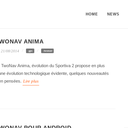
HOME
NEWS
WONAV ANIMA
21/08/2014
gps
twonav
 TwoNav Anima, évolution du Sportiva 2 propose en plus
une évolution technologique évidente, quelques nouveautés
en pensées.
Lire plus
WONAV POUR ANDROID