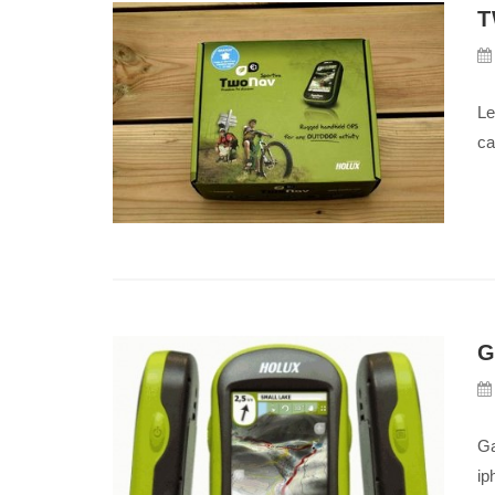
T
Le
ca
G
Ga
ip