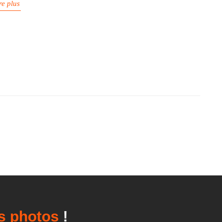
re plus
 matos
!