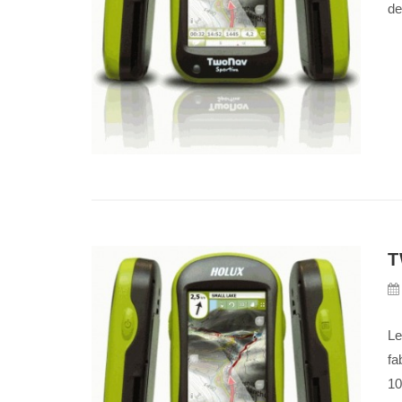
de
T
Le
fa
10