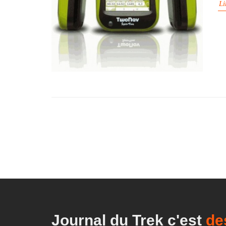
Li
Journal du Trek c'est
du