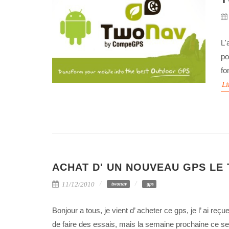
L'
po
fo
Li
ACHAT D' UN NOUVEAU GPS LE
11/12/2010
twonav
gps
Bonjour a tous, je vient d’ acheter ce gps, je l’ ai reç
de faire des essais, mais la semaine prochaine ce sera