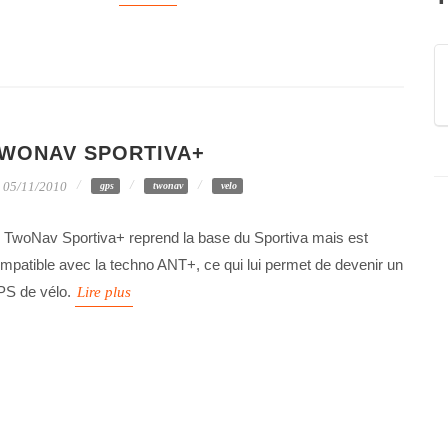
WONAV SPORTIVA+
05/11/2010
gps
twonav
velo
 TwoNav Sportiva+ reprend la base du Sportiva mais est
mpatible avec la techno ANT+, ce qui lui permet de devenir un
S de vélo.
Lire plus