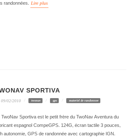
s randonnées.
Lire plus
WONAV SPORTIVA
09/02/2010
twonav
gps
materiel de randonnee
 TwoNav Sportiva est le petit frère du TwoNav Aventura du
bricant espagnol CompeGPS. 124G, écran tactile 3 pouces,
h autonomie, GPS de randonnée avec cartographie IGN.