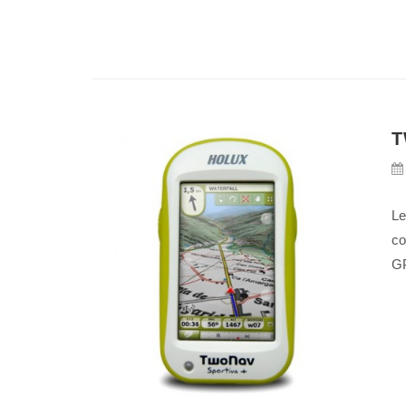
T
Le
co
GP