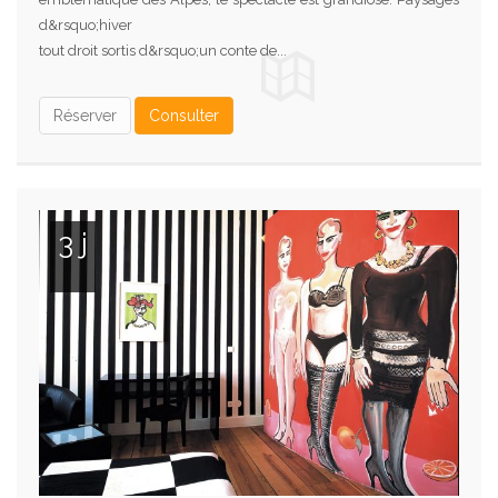
d&rsquo;hiver
tout droit sortis d&rsquo;un conte de...
Réserver
Consulter
3 j