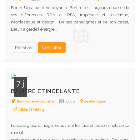
Berlin Urbaine et verdoyante, Berlin s´est toujours nourrie de
ses différences. RDA et RFA, impériale et soviétique,
néoclassique et design... De ses paradigmes et de son passé,
Berlin a gardé l´énergie...
Réserver
Consulter
7 j
BAVIERE ETINCELANTE
Randonnée en raquettes
7 jours
en Allemagne
Allibert Trekking
Lorsque glace et neige recouvrent les lacs et les sommets de ce
massif
emblématique des Alpes, le spectacle est grandiose. Paysages