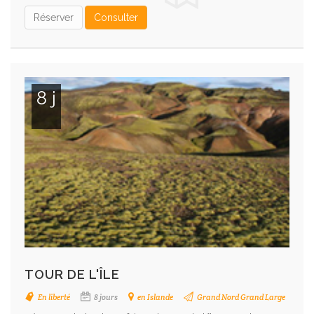
Réserver
Consulter
8 j
TOUR DE L'ÎLE
En liberté
8 jours
en Islande
Grand Nord Grand Large