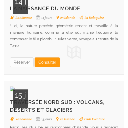
14 j
LA NAISSANCE DU MONDE
Randonnée
14 jours
en Islande
La Balaguère
" Ici, la nature procède géométriquement et travaille à la
manière humaine, comme si elle eût manié l'équerre, le
compas et le fil à plomb... " Jules Verne, Voyage au centre de la
Terre.
Réserver
Consulter
15 j
TRAVERSÉE NORD SUD : VOLCANS,
DÉSERTS ET GLACIERS
Randonnée
15 jours
en Islande
Club Aventure
Parmi les plus belles randonnées d'Islande, vous alternerez