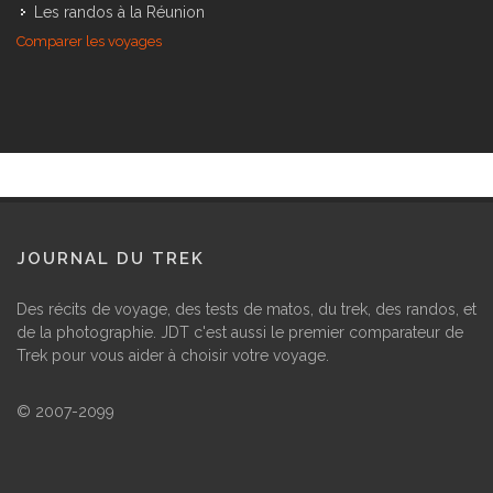
Partir au Pérou
Les randos à la Réunion
Comparer les voyages
JOURNAL DU TREK
Des récits de voyage, des tests de matos, du trek, des randos, et
de la photographie. JDT c'est aussi le premier comparateur de
Trek pour vous aider à choisir votre voyage.
© 2007-2099