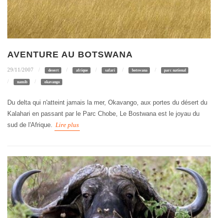
AVENTURE AU BOTSWANA
29/11/2007
desert
afrique
safari
botswana
parc national
namib
okavango
Du delta qui n'atteint jamais la mer, Okavango, aux portes du désert du
Kalahari en passant par le Parc Chobe, Le Bostwana est le joyau du
sud de l'Afrique.
Lire plus